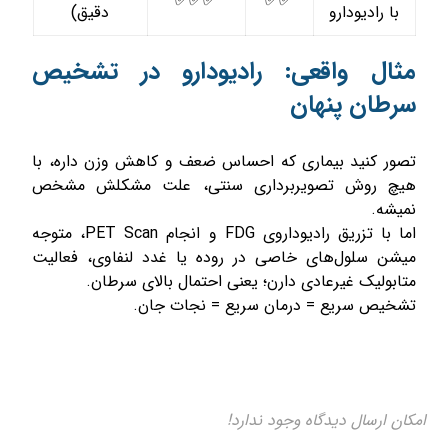
✅✅✅
✅✅
با رادیودارو
دقیق)
مثال واقعی: رادیودارو در تشخیص
سرطان پنهان
تصور کنید بیماری که احساس ضعف و کاهش وزن داره، با
هیچ روش تصویربرداری سنتی، علت مشکلش مشخص
نمیشه.
اما با تزریق رادیوداروی FDG و انجام PET Scan، متوجه
میشن سلول‌های خاصی در روده یا غدد لنفاوی، فعالیت
متابولیک غیرعادی دارن؛ یعنی احتمال بالای سرطان.
تشخیص سریع = درمان سریع = نجات جان.
امکان ارسال دیدگاه وجود ندارد!