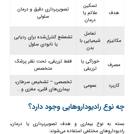
تسکین
تصویربرداری دقیق و درمان
هدف
علائم یا
سلولی
درمان
تعامل
تشعشع کنترل‌شده برای ردیابی
مکانیزم
شیمیایی با
یا نابودی سلول
بدن
خوراکی یا
فقط تزریقی، تحت نظر پزشک
مصرف
تزریقی
متخصص
تخصصی – تشخیص سرطان،
کاربرد
عمومی
بیماری‌های قلبی، مغزی و...
چه نوع رادیوداروهایی وجود دارد؟
بسته به نوع بیماری و هدف تصویربرداری یا درمان،
رادیوداروهای مختلفی استفاده می‌شوند: