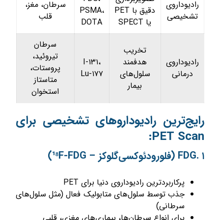
رادیوداروی
سرطان، مغز،
دقیق با PET
PSMA،
تشخیصی
قلب
یا SPECT
DOTA
سرطان
تخریب
تیروئید،
رادیوداروی
هدفمند
I-۱۳۱،
پروستات،
درمانی
سلول‌های
Lu-۱۷۷
متاستاز
بیمار
استخوان
رایج‌ترین رادیوداروهای تشخیصی برای
PET Scan:
FDG. ۱ (فلورودئوکسی‌گلوکز – ¹⁸F-FDG)
پرکاربردترین رادیوداروی دنیا برای PET
جذب توسط سلول‌های متابولیک فعال (مثل سلول‌های
سرطانی)
برای انواع سرطان‌ها، بیماری‌های مغزی، قلبی