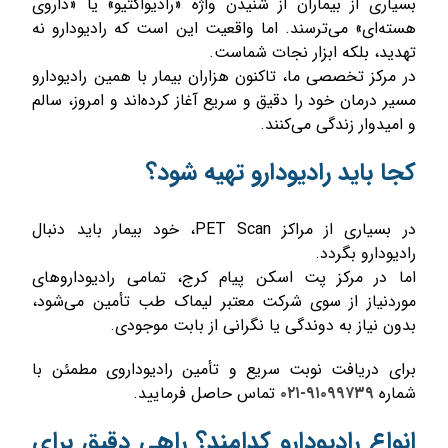
بسیاری از بیماران از شنیدن واژه «رادیواکتیو» یا «داروی
هسته‌ای» می‌ترسند. اما واقعیت این است که رادیودارو نه
تهدید، بلکه ابزار نجات شماست.
در مرکز تخصصی ما، تاکنون هزاران بیمار با همین رادیودارو
مسیر درمان خود را دقیق و سریع آغاز کرده‌اند و امروز، سالم
و امیدوار زندگی می‌کنند.
کجا باید رادیودارو تهیه شود؟
در بسیاری از مراکز PET Scan، خود بیمار باید دنبال
رادیودارو بگردد.
اما در مرکز پت اسکن پیام کرج، تمامی رادیوداروهای
موردنیاز از سوی شرکت معتبر لیماک طب تأمین می‌شود،
بدون نیاز به دوندگی یا نگرانی از بابت موجودی.
برای دریافت نوبت سریع و تأمین رادیوداروی مطمئن با
شماره
۹۱۰۹۹۷۳۹-۰۲۱
تماس حاصل فرمایید.
انواع رادیودارو کدامند؟ راهی دقیق برای