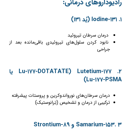
رادیوداروهای درمانی:
۱. Iodine-۱۳۱ (یُد ۱۳۱)
درمان سرطان تیروئید
نابود کردن سلول‌های تیروئیدی باقی‌مانده بعد از
جراحی
۲. Lutetium-۱۷۷ (Lu-۱۷۷-DOTATATE یا
Lu-۱۷۷-PSMA)
درمان سرطان‌های نورواندوکرین و پروستات پیشرفته
ترکیبی از درمان و تشخیص (تِرانوستیک)
۳ .Samarium-۱۵۳ و Strontium-۸۹