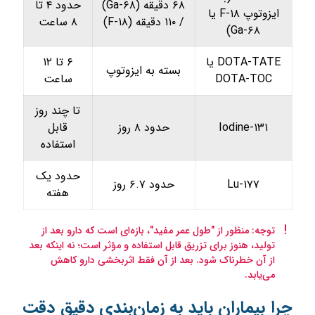
۶۸ دقیقه (Ga-۶۸)
حدود ۴ تا
ایزوتوپ F-۱۸ یا
/ ۱۱۰ دقیقه (F-۱۸)
۸ ساعت
Ga-۶۸)
DOTA-TATE یا
۶ تا ۱۲
بسته به ایزوتوپ
DOTA-TOC
ساعت
تا چند روز
Iodine-۱۳۱
حدود ۸ روز
قابل
استفاده
حدود یک
Lu-۱۷۷
حدود ۶.۷ روز
هفته
توجه: منظور از "طول عمر مفید"، بازه‌ای است که دارو بعد از
تولید، هنوز برای تزریق قابل استفاده و مؤثر است؛ نه اینکه بعد
از آن خطرناک شود. بعد از آن فقط اثربخشی دارو کاهش
می‌یابد.
چرا بیماران باید به زمان‌بندی دقیق دقت