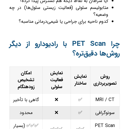
آیا سرطان به نقاط دیگه هم گسترش پیدا کرده؟
متابولیسم سلولی (فعالیت زیستی سلول‌ها) در چه
وضعیه؟
کدوم ناحیه برای جراحی یا شیمی‌درمانی مناسبه؟
چرا PET Scan با رادیودارو از دیگر
روش‌ها دقیق‌تره؟
نمایش
امکان
روش
نمایش
فعالیت
تشخیص
تصویربرداری
ساختار
سلولی
زودهنگام
MRI / CT
✅
❌
گاهی با تأخیر
سونوگرافی
✅
❌
محدود
PET Scan
✅✅✅ (بسیار