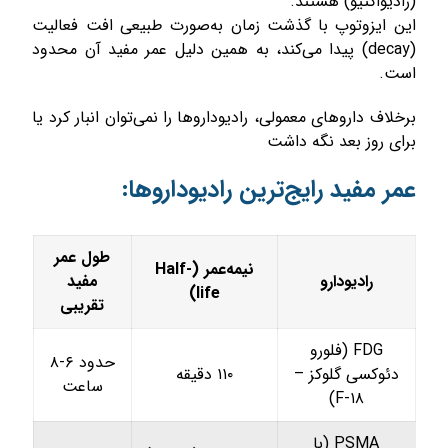
(رادیواکتیو) هستند.
این ایزوتوپ با گذشت زمان به‌صورت طبیعی افت فعالیت
(decay) پیدا می‌کند، به همین دلیل عمر مفید آن محدود
است.
برخلاف داروهای معمولی، رادیوداروها را نمی‌توان انبار کرد یا
برای روز بعد نگه داشت
عمر مفید رایج‌ترین رادیوداروها:
طول عمر
نیمه‌عمر (Half-
رادیودارو
مفید
life)
تقریبی
FDG (فلورو
حدود ۶-۸
دئوکسی گلوکز –
۱۱۰ دقیقه
ساعت
F-۱۸)
PSMA (با